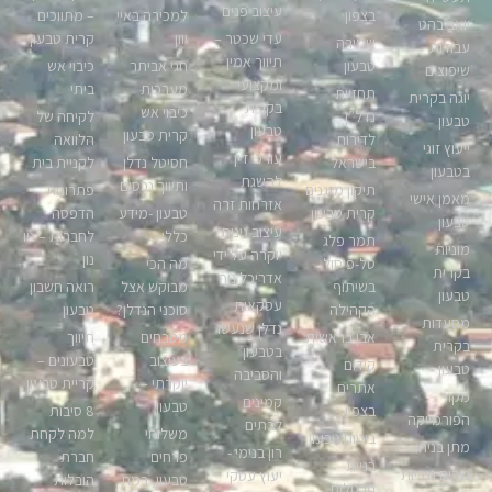
עיצוב פנים
בצפון
למכירה באיי
– מתווכים
יואב בהט
עדי שכטר –
יוון
קרית טבעון
שמירה
עבודות
תיווך אמין
טבעון
חגי אביתר
כיבוי אש
שיפוצים
ומקצועי
מערכות
ביתי
תחזיות
יוגה בקרית
בקרית
כיבוי אש
נדל”ן
לקיחה של
טבעון
טבעון
קרית טבעון
לדירות
הלוואה
ייעוץ זוגי
עורכי דין
בישראל
חסיטל נדלן
לקניית בית
בטבעון
להשגת
ותיווך נכסים
תיקון מזגנים
פתרונות
מאמן אישי
אזרחות זרה
קרית טבעון
טבעון -מידע
הדפסה
טבעון
עיצוב גינות
כללי
לחברות – ניו
תמר פלג
מוניות
יוקרה על ידי
נון
טל-פיסול
מה הכי
בקרית
אדריכל נוף
בשיתוף
מבוקש אצל
רואה חשבון
טבעון
עסקאות
הקהילה
סוכני הנדלן?
טבעון
מסעדות
נדלן שנעשו
אבן בראשית
מטבחים
תיווך
בקרית
בטבעון
בעיצוב
טבעונים –
קידום
טבעון
והסביבה
יוקרתי –
קריית טבעון
אתרים
מקור
קמינים
טבעון
בצפון
8 סיבות
הפורמייקה
לבתים
משלוחי
למה לקחת
ביטוח טבעון
מתן בניהו
רון בנימי -
פרחים
חברת
בניית
נגרים נגריות
יעוץ עסקי
טבעון, רמת
הובלות
פרגולות