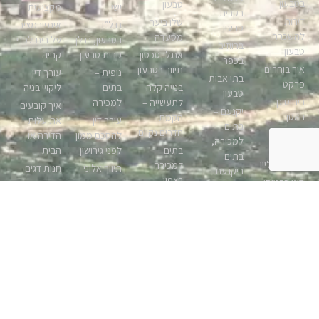
בטבעון
טבעון
ישי
מקצועית
בקרית
דירות
שלו ביער
נדל”ן
אינפורמציה
טבעון
להשכרה
מסעדה
בטבעון, נדלן
על בית לפני
ברווזים
טבעון
אנגלו-סכסון
קרית טבעון
קנייה
בכפר
איך בוחרים
תיווך בטבעון
נופית –
עורך דין
בתי אבות
פרקט
בנייה קלה
בתים
ליקויי בניה
טבעון
ריהוט גן
לתעשייה –
למכירה
איך קובעים
יקנעם –
ראטן
הקמת
עורך דין
את עלות
בתים
חדרים נקיים
עיצוב
להסכם ממון
הדירה או
למכירה,
כרטיסי
בתים
לפני גירושין
הבית
בתים
ביקור אונליין
למכירה
תיווך אלוני
חנות דגים
ביקנעם
בצפון
סוגי כרטיסי
טבעון
טבעון
שואב רובוטי
ביקור
ד”ר גורבונוס
נדלן בדולח
מוצרים
אמרו שלום
הצעה
מכשירי ניווט
– תיווך
לאימון כושר
ולא
לשותפות
וציוד קשר
בטבעון
בבית
להתראות
יזמות נכסים
ימי ליאכטות
לאבק
פיינטבול
ניקוי שטיחים
נדלניים
מגרשים
במתחם
וריפודים
שירותי
מה כולל
למכירה
חוויה בגלבוע
קרית טבעון
ארכיב וגניזה
ביטוח דירה?
טבעון,
למסמכים
בניית אתרים
אפרת אילן
מגרשים
קורס טיס
צפון, קרית
אומנות
אך נעצב