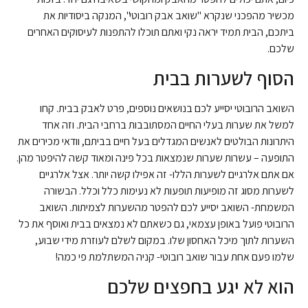
מכשיר מהפכני שנקרא "שואב אבק רובוטי", המנקה ביסודיות את
ביתכם, הבית תמיד יראה נקי ואתם תוכלו להתפנות לעיסוקים האחרים
שלכם.
הסוף לשערות בבית
השואב הרובוטי יסייע לכם בנושאים נוספים, פרט לאבק בבית. קחו
למשל את שערות בעלי החיים המסתובבות ברחבי הבית. וזה אחד
היתרונות הבולטים לאנשים המגדלים בעל חיים בביתם, וודאי מכירים את
התופעה – עשרות שערות שנמצאות בכל פינה ומאוד קשה להיפטר מהן.
אם אתם אלרגיים לשערות הללו- זה אפילו קשה יותר. אצל אלרגיים
לשערות מסוג זה מופיעות תופעות לא נעימות כלל וכלל. הבשורה
המשמחת- השואב יסייע לכם להפטר מהשערות לצמיתות. השואב
הרובוטי פועל באופן עצמאי, גם כשאתם לא נמצאים בבית ואוסף את כל
השערות לתוך מיכל האחסון שלו. במקום לשלם לעוזרת מידי שבוע,
שלמו פעם אחת עבור שואב רובוטי- קניה המשתלמת פי כמה!
הוא לא יגע בחפצים שלכם