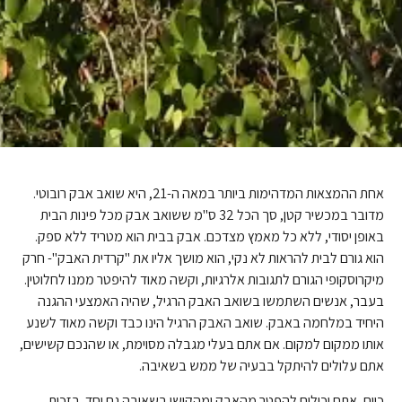
אחת ההמצאות המדהימות ביותר במאה ה-21, היא שואב אבק רובוטי.
מדובר במכשיר קטן, סך הכל 32 ס"מ ששואב אבק מכל פינות הבית
באופן יסודי, ללא כל מאמץ מצדכם. אבק בבית הוא מטריד ללא ספק.
הוא גורם לבית להראות לא נקי, הוא מושך אליו את "קרדית האבק"- חרק
מיקרוסקופי הגורם לתגובות אלרגיות, וקשה מאוד להיפטר ממנו לחלוטין.
בעבר, אנשים השתמשו בשואב האבק הרגיל, שהיה האמצעי ההגנה
היחיד במלחמה באבק. שואב האבק הרגיל הינו כבד וקשה מאוד לשנע
אותו ממקום למקום. אם אתם בעלי מגבלה מסוימת, או שהנכם קשישים,
אתם עלולים להיתקל בבעיה של ממש בשאיבה.
כיום, אתם יכולים להפטר מהאבק ומהקושי בשאיבה גם יחד. בזכות