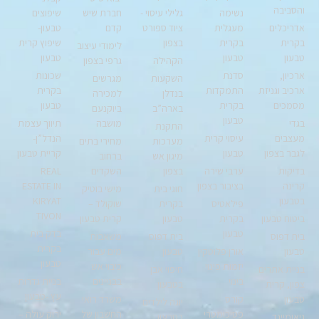
והסביבה
נשימה
גלילי עיסוי -
חברת שיש
שיפוצים
אדריכלים
מעגלית
ציוד ספורט
קדם
טבעון-
בקרית
בקרית
בצפון
שיפוץ קרית
לימודי עיצוב
טבעון
טבעון
טבעון
הקהילה
גרפי בצפון
ארכיון,
סדנת
שכונות
השקעות
מגרשים
ארכיב וגניזת
התמקדות
בקרית
בנדלן
למכירה
מסמכים
בקרית
טבעון
בארה”ב
ביוקנעם
טבעון
בגדי
מושבה
תיווך עצמת
התקנת
מעצבים
עיסוי קרית
הנדל”ן-
מערכות
מחירי בתים
לגבר בצפון
טבעון
קריית טבעון
מיגון אש
ברחוב
בדיקות
ערבי שירה
בצפון
השקדים
REAL
קרינה
בציבור בצפון
ESTATE IN
חוגי בית
מישי בוטיק
בטבעון
KIRYAT
פילאטיס
בקרית
שוקולד –
TIVON
ביטוח טבעון
בקרית
טבעון
קרית טבעון
טבעון
בדק בית
בית דפוס
בית דפוס
משאבות
בקרית
טבעון
אורן פלוטקין
טבעון
מים עבור
טבעון
יזמות פינוי
כיבוי אש
בניית אתרים
חיפוי אבן
בינוי
בבניינים
בניית גדרות
צפון, קרית
בטבעון
עץ -טבעון
טבעון
קורס
משרד רואי
יוגה לילדים
פסיכומטרי
החשבון של
ירוק עולה –
גיאומיינד
בטבעון