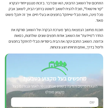
התחכום של השואב הרובוטי, הוא שם דבר. בזכות מנגנון ייחודי הנקרא
"קיר ווירטואלי", תוכלו להניח לשואב לשוטט ברחבי הבית, לשאוב אבק
מכל פינה, וזאת מבלי שייתקל בחפצים או בעלי חיים. איך זה יתכן? פשוט
מאוד.
תוכנת מחשב הנמצאת בתוך מערכת הבקרה של השואב סורקת את
החדר ו"מיידעת" את השואב אודות חפצים שונים: שולחנות, כסאות
וכדומה. השואב החכם ינקה את הבית ביסודיות מבלי להיתקל בחפצים
וליפול בדרך, ואתם תרוויחו רוגע ונינוחות.
מחפשים בעל מקצוע בטבעון?
השאירו פרטים והודעה בטופס ואנחנו ננסה לאתר עבורכם בעל
מקצוע מומלץ