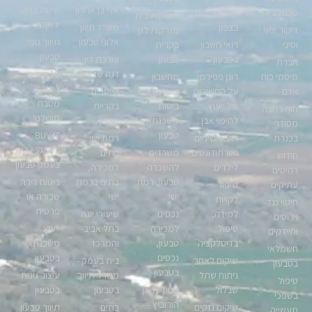
אלי בן אהרון
שיטת בניה
טכנולוגיות
קירוי בריכות
מזרקות בית
ירוקה
בצפון
משרד תיווך
דיקור יפני
מזרקות לגן
אלוני טבעון
תיווך נופי
וסיני
רואי חשבון
בקרית
טבעון
בטבעון
טבעון
עורכת דין
חברת
דנה שביט
10 טיפים
מיסמי כוח
רונן פפירמן
מחשבון
ליצירת
אדם
על החשיבות
משכנתא,
קייטרינג
מטבח
של ייעוץ
ביטוח
בקריית
חוף רחצה
מושלם!
לחיפוי אבן
משכנתא
טבעון
מסודר
טבעון
BUY-IT
בכנרת
רופאי שיניים
רמת ישי
בעמק – בית
ואורתודונטים
משרדים
בתים
חידוש
בעמק טבעון
לילדים
להשכרה
למכירה,
רהיטים
טבעון, רמת
בתים ברמת
ביטוח דירה
עתיקים
שיפור
ישי
ישי
שכורה או
לקויות
חיטוי נגד
פרטית
למידה,
נכסים
שיעורי יוגה
וירוסים
טיפול
למכירה
בתל אביב
ייעוץ
וחיידקים
בדיסלקציה
טבעון,
והמרכז
משכנתא
חשמלאי
נכסים
בטבעון
שיקום לאחר
בית בעמק -
בטבעון
בטבעון
ניתוח שתל
משרד תיווך
עיצוב גינות
טיפול
שבלול
סטודיו ניצן
בטבעון
בטבעון
בשפכי
הורוביץ –
שיקום נזקים
בתים
תיווך טבעון
תעשייה