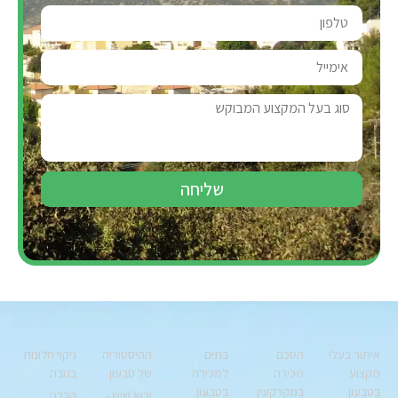
שליחה
איתור בעלי
הסכם
בתים
ההיסטוריה
ניקוי חלונות
מקצוע
מכירה
למכירה
של טבעון
בגובה
בטבעון
במקרקעין
בטבעון
יבוא שיש -
קבלני