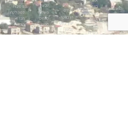
אתרים
מקור
קמינים
טבעון
בצפון
8 סיבות
הפורמייקה
לבתים
משלוחי
למה לקחת
ביטוח טבעון
מתן בניהו
רון בנימי -
פרחים
חברת
בניית
נגרים נגריות
יעוץ עסקי
טבעון, רמת
הובלות
פרגולות
בטבעון
טבעון
ישי
מקצועית
בקרית
דירות
שלו ביער
נדל”ן
אינפורמציה
טבעון
להשכרה
מסעדה
בטבעון, נדלן
על בית לפני
ברווזים
טבעון
אנגלו-סכסון
קרית טבעון
קנייה
בכפר
איך בוחרים
תיווך בטבעון
נופית –
עורך דין
בתי אבות
פרקט
בנייה קלה
בתים
ליקויי בניה
טבעון
ריהוט גן
לתעשייה –
למכירה
איך קובעים
יקנעם –
ראטן
הקמת
עורך דין
את עלות
בתים
חדרים נקיים
עיצוב
להסכם ממון
הדירה או
למכירה,
כרטיסי
בתים
לפני גירושין
הבית
בתים
ביקור אונליין
למכירה
תיווך אלוני
חנות דגים
ביקנעם
בצפון
סוגי כרטיסי
טבעון
טבעון
שואב רובוטי
ביקור
ד”ר גורבונוס
נדלן בדולח
מוצרים
אמרו שלום
הצעה
מכשירי ניווט
– תיווך
לאימון כושר
ולא
לשותפות
וציוד קשר
בטבעון
בבית
להתראות
יזמות נכסים
ימי ליאכטות
לאבק
פיינטבול
ניקוי שטיחים