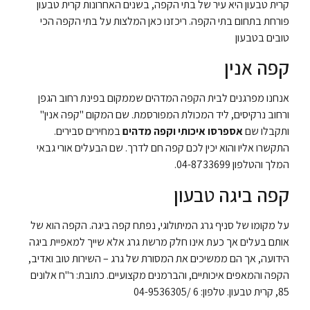
קרית טבעון היא עיר של בתי הקפה, בשנים האחרונות קרית טבעון
פורחת בתחום בתי הקפה. ריכזנו כאן המלצות על בתי הקפה הכי
טובים בטבעון
קפה אנין
אנחנו מפרגנים לבית הקפה המדהים שממקום בפינת רחוב הגפן
ורחוב נרקיסים, ליד המכולת המפורסמת. שם המקום "קפה אנין"
ותקבלו שם
אספרסו איכותי וקפה מדהים
במחירים סבירים.
התקשרו אליו והוא יכין לכם קפה חם לדרך. שם הבעלים אורי גבאי
המלך והטלפון 04-8733699.
קפה ביגה טבעון
על מקומו של סניף גרג המיתולוגי, נפתח קפה ביגה. הקפה הוא של
אותם בעלים אך כעת אינו חלק מרשת גרג אלא שייך למאפיית ביגה
הידועה, אך הם ממשיכים את המסורת של גרג – השירות טוב ואדיב,
הקפה והמאפים איכותיים, והברמנים מקצועיים. כתובת: ר"ח אלונים
85, קרית טבעון. טלפון: 6 /04-9536305