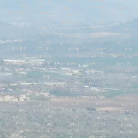
טבעון
אורן פלוטקין
טבעון
מים עבור
טבעון
יזמות פינוי
כיבוי אש
בניית אתרים
חיפוי אבן
בינוי
בבניינים
בניית גדרות
צפון, קרית
בטבעון
עץ -טבעון
טבעון
קורס
משרד רואי
יוגה לילדים
פסיכומטרי
החשבון של
ירוק עולה –
גיאומיינד
בטבעון
אלי בן אהרון
שיטת בניה
טכנולוגיות
קירוי בריכות
מזרקות בית
ירוקה
בצפון
משרד תיווך
דיקור יפני
מזרקות לגן
אלוני טבעון
תיווך נופי
וסיני
רואי חשבון
בקרית
טבעון
בטבעון
טבעון
עורכת דין
חברת
דנה שביט
10 טיפים
מיסמי כוח
רונן פפירמן
מחשבון
ליצירת
אדם
על החשיבות
משכנתא,
קייטרינג
מטבח
של ייעוץ
ביטוח
בקריית
חוף רחצה
מושלם!
לחיפוי אבן
משכנתא
טבעון
מסודר
טבעון
BUY-IT
בכנרת
רופאי שיניים
רמת ישי
בעמק – בית
ואורתודונטים
משרדים
בתים
חידוש
בעמק טבעון
לילדים
להשכרה
למכירה,
רהיטים
טבעון, רמת
בתים ברמת
ביטוח דירה
עתיקים
שיפור
ישי
ישי
שכורה או
לקויות
חיטוי נגד
פרטית
למידה,
נכסים
שיעורי יוגה
וירוסים
טיפול
למכירה
בתל אביב
ייעוץ
וחיידקים
בדיסלקציה
טבעון,
והמרכז
משכנתא