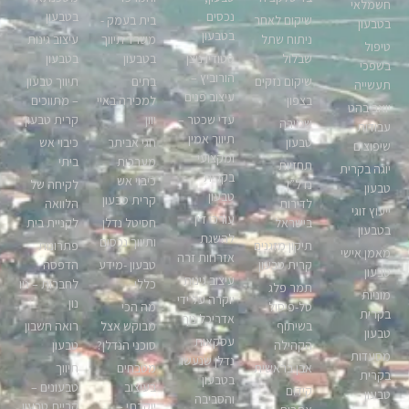
חשמלאי
נכסים
בטבעון
שיקום לאחר
בית בעמק -
בטבעון
בטבעון
ניתוח שתל
משרד תיווך
עיצוב גינות
טיפול
שבלול
סטודיו ניצן
בטבעון
בטבעון
בשפכי
הורוביץ –
שיקום נזקים
בתים
תיווך טבעון
תעשייה
עיצוב פנים
בצפון
למכירה באיי
– מתווכים
יואב בהט
עדי שכטר –
יוון
קרית טבעון
שמירה
עבודות
תיווך אמין
טבעון
חגי אביתר
כיבוי אש
שיפוצים
ומקצועי
מערכות
ביתי
תחזיות
יוגה בקרית
בקרית
כיבוי אש
נדל”ן
לקיחה של
טבעון
טבעון
קרית טבעון
לדירות
הלוואה
ייעוץ זוגי
עורכי דין
בישראל
חסיטל נדלן
לקניית בית
בטבעון
להשגת
ותיווך נכסים
תיקון מזגנים
פתרונות
מאמן אישי
אזרחות זרה
קרית טבעון
טבעון -מידע
הדפסה
טבעון
עיצוב גינות
כללי
לחברות – ניו
תמר פלג
מוניות
יוקרה על ידי
נון
טל-פיסול
מה הכי
בקרית
אדריכל נוף
בשיתוף
מבוקש אצל
רואה חשבון
טבעון
עסקאות
הקהילה
סוכני הנדלן?
טבעון
מסעדות
נדלן שנעשו
אבן בראשית
מטבחים
תיווך
בקרית
בטבעון
בעיצוב
טבעונים –
קידום
טבעון
והסביבה
יוקרתי –
קריית טבעון