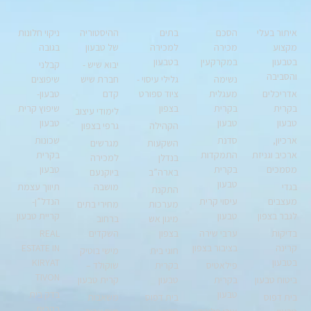
איתור בעלי
הסכם
בתים
ההיסטוריה
ניקוי חלונות
מקצוע
מכירה
למכירה
של טבעון
בגובה
בטבעון
במקרקעין
בטבעון
יבוא שיש -
קבלני
והסביבה
נשימה
גלילי עיסוי -
חברת שיש
שיפוצים
אדריכלים
מעגלית
ציוד ספורט
קדם
טבעון-
בקרית
בקרית
בצפון
שיפוץ קרית
לימודי עיצוב
טבעון
טבעון
טבעון
הקהילה
גרפי בצפון
ארכיון,
סדנת
שכונות
השקעות
מגרשים
ארכיב וגניזת
התמקדות
בקרית
בנדלן
למכירה
מסמכים
בקרית
טבעון
בארה”ב
ביוקנעם
טבעון
בגדי
מושבה
תיווך עצמת
התקנת
מעצבים
עיסוי קרית
הנדל”ן-
מערכות
מחירי בתים
לגבר בצפון
טבעון
קריית טבעון
מיגון אש
ברחוב
בדיקות
ערבי שירה
בצפון
השקדים
REAL
קרינה
בציבור בצפון
ESTATE IN
חוגי בית
מישי בוטיק
בטבעון
KIRYAT
פילאטיס
בקרית
שוקולד –
TIVON
ביטוח טבעון
בקרית
טבעון
קרית טבעון
טבעון
בדק בית
בית דפוס
בית דפוס
משאבות
בקרית