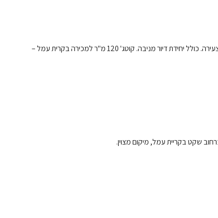
– נמכר – בית מואר מעוצב באלגנטיות, בשכונת אלרואי הצעירה. כולל יחידת דיור מניבה. קוטג' 120 מ"ר למכירה בקרית עמל –
רחוב שקט בקריית עמל, מיקום מצוין.