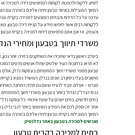
לסייע ללקוח ולהפנות לקוחות המחפשים דירה למכירה או לק
התיווך המובילות באיזור טבעון יחזרו אליכם במהרה עם הצעו
ללקוחות רבים אשר חיפשו מידע על קניית דירה טבעון. מאתר
והעמק. אז אם אתם מחפשים דירות למכירה בקרית טבעון פ
משרדי תיווך בטבעון ומחירי הנד
בשלב ראשון כדאי שתכירו את השחקנים בזירה. יותר נכון, א
לא תראו ברחובות העיר שלטים שתלו אנשים פרטים המוכרים
טבעון מספר משרדי תיווך המתמחים בעסקות נדלן, אולם א
מתווכים בעלי ניסיון רב שנים בנדלן. המשרד נמצא בקריית
מגרש – אצלם. סביר להניח ששם גם תהיה התחנה האחרונה
נכסי הנדל"ן הגדול ביותר בטבעון. משרדי תיווך המתמחים ב
בתים חדשים, בתים ישנים על שטח איכותי. כל עסקת נדל"ן 
אתר זה יספק לכם את המידע השימושי ביותר לגבי נדלן ברמת
התיווך המובילות בקרית טבעון יחזרו אליכם במהרה עם הצעו
מגרשים למכירה בטבעון באתר נדלנטיק
בתים למכירה בקרית טבעון