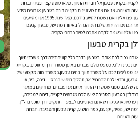
נייה בקרית טבעון אל חברות התיווך. מלאו טופס קצר ונציגי חברות
ת ורעיונות. אז אם אתם מעוניינים בקניית דירה בטבעון או רוצים מידע
עדכני על כל הדירות והבתים המוצעים למכירה בקרית טבעון -פנו אלינו ואנו נשמח לסייע בידכם. מאז שנת 1995 אנו מסייעים
 הבתים והדירות שלנו הינו הגדול באיזור רמת ישי, טבעון יקנעם
נו אלינו ונשמח לקחת אתכם לסיור ברחבי הקריה.
לן בקרית טבעון
נחנו נכיר לכם אותם: בטבעון בדרך כלל קונים דירה דרך משרדי תיווך.
 נכס נדל"ני. כמעט כולם עובדים באופן מסודר דרך מתווכים. בקריית
נו ממליצים לכם על משרד תיווך בתים טבעון.במשרד צוות מקצועי של
 טבעון, וכדאי לכם להתחיל את תהליך חיפוש הנכס – דירה, בית או
 שלכם, מפני שמשרדי התיווך איתם אנו עובדים מחזיקים במאגר
נדל"ן בטבעון והסביבה יציעו לכם מגרשים לקנייה, דירות למכירה,
פרטית או עסקית שאתם מעוניינים לבצע – תתקיים דרך סוכני נדל"ן.
 ישי, נופית, יקנעם, כפר יהושוע, קרית טבעון והסביבה. חברות
ת ורעיונות.