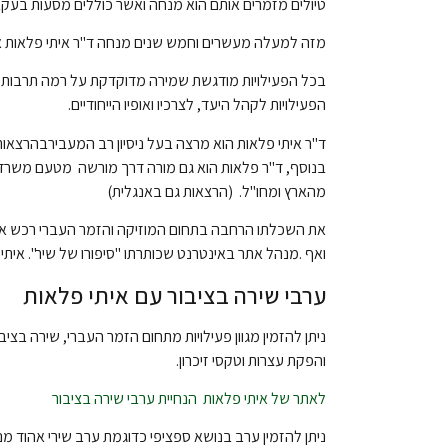
טיולים מזמרים אותם הוא מנחה ואשר כוללים מסעות בעק
מזה למעלה מעשרים וחמש שנים מנחה ד"ר איתי פלאות אירו
בכל הפעילויות מודגשת שמירה מדוקדקת על רמה תרבותי
הפעילויות לקהל היעד, לצרכיו ואופיו הייחודיים.
ד"ר איתי פלאות הוא מרצה בעל ניסיון רב המעבירבהרצאות 
בנוסף, ד"ר פלאות הוא גם מורה דרך מורשה מטעם משרד ה
מהארץ ומחו"ל. (הרצאות גם באנגלית)
את השכלתו הרחבה בתחום המוזיקה והזמר העברי רכש אית
ואף .מנהל אתר באינטרנט שכותרתו "סיפורו של שיר". איתי
ערבי שירה בציבור עם איתי פלאות
ניתן להזמין מגוון פעילויות מתחום הזמר העברי,
שירה בציבו
והפקת עצרות וטקסי זיכרון.
לאתר של איתי פלאות הנחיית ערבי שירה בציבור
ניתן להזמין ערב בנושא ספציפי כדוגמת ערב שירי אהוד מנו