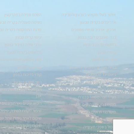
איתור בעלי מקצוע בטבעון והסביבה
הסכם מכירה במקרקעין
אדריכלים בקרית טבעון
נשימה מעגלית בקרית טבעו
ארכיון, ארכיב וגניזת מסמכים
סדנת התמקדות בקרית טבע
בגדי מעצבים לגבר בצפון
עיסוי קרית טבעון
בדיקות קרינה בטבעון
ערבי שירה בציבור בצפון
ביטוח טבעון
פילאטיס בקרית טבעון
בית דפוס טבעון
אורן פלוטקין יזמות פינוי בינו
בניית אתרים צפון, קרית טבעון
קורס פסיכומטרי
גיאומיינד טכנולוגיות
קירוי בריכות בצפון
דיקור יפני וסיני
רואי חשבון בטבעון
חברת מיסמי כוח אדם
רונן פפירמן על החשיבות של 
אבן
חוף רחצה מסודר בכנרת
רופאי שיניים ואורתודונטים ל
חידוש רהיטים עתיקים
שיפור לקויות למידה, טיפול
חיטוי נגד וירוסים וחיידקים
שיקום לאחר ניתוח שתל שב
חשמלאי בטבעון
שיקום נזקים בצפון
טיפול בשפכי תעשייה
שמירה טבעון