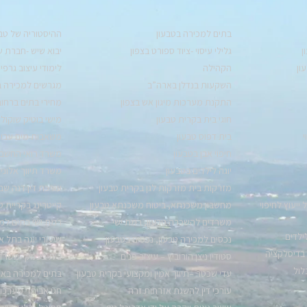
בתים למכירה בטבעון
ההיסטוריה של טבע
ן
גלילי עיסוי -ציוד ספורט בצפון
יבוא שיש -חברת 
ון
הקהילה
לימודי עיצוב גרפי 
השקעות בנדלן בארה”ב
מגרשים למכירה ב
התקנת מערכות מיגון אש בצפון
מחירי בתים ברחו
חוגי בית בקרית טבעון
מישי בוטיק שוקולד
י
בית דפוס טבעון
משאבות מים עבור 
חיפוי אבן בטבעון
משרד רואי החשבון
יוגה לילדים בטבעון
משרד תיווך אלוני 
מזרקות בית מזרקות לגן בקרית טבעון
עורכת דין דנה שב
ייעוץ לחיפוי
מחשבון משכנתא, ביטוח משכנתא טבעון
קייטרינג בקריית ט
משרדים להשכרה טבעון, רמת ישי
רמת ישי בתים למ
ילדים
נכסים למכירה טבעון, נכסים בטבעון
שיעורי יוגה בתל א
 בדיסלקציה
סטודיו ניצן הורוביץ – עיצוב פנים
בית בעמק -משרד ת
לול
עדי שכטר –תיווך אמין ומקצועי בקרית טבעון
בתים למכירה באיי י
עורכי דין להשגת אזרחות זרה
חגי אביתר מערכות