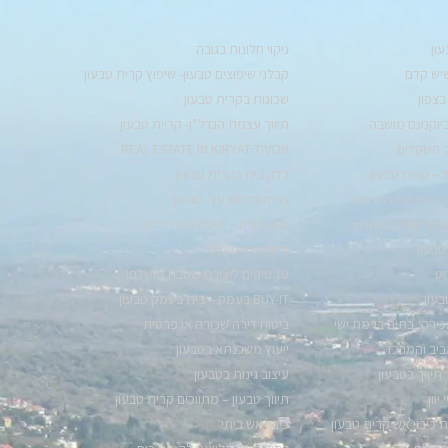
ון
ניקוי חלונות בגובה
שיש קדם
קבלני שיפוצים טבעון- שיפוץ קרית טבעון
בצפון
שכונות בקרית טבעון
יוקנעם מושבה
תיווך עצמת הנדל”ן- קריית טבעון
ב השקדים
REAL ESTATE IN KIRYAT TIVON
 – קרית טבעון
בדק בית בקרית טבעון
כיבוי אש בבניינים
בניית גדרות עץ -טבעון
 של אלי בן אהרון
ירוק עולה – שיטת בניה ירוקה
טבעון
תיווך נופי טבעון
יט
10 טיפים ליצירת מטבח מושלם!
בעון
BUY-IT בעמק – בית בעמק טבעון
כירה, בתים ברמת ישי
ביטוח דירה שכורה או פרטית
ביב והמרכז
ייעוץ משכנתא בטבעון
יווך בטבעון
עיצוב גינות בטבעון
וון
תיווך טבעון – מתווכים קרית טבעון
 כיבוי אש קרית טבעון
כיבוי אש ביתי