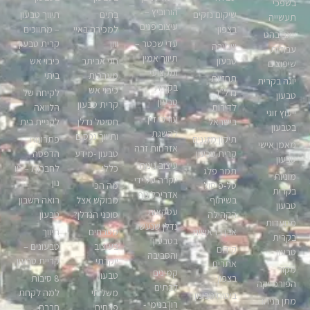
בשפכי
הורוביץ –
שיקום נזקים
בתים
תיווך טבעון
תעשייה
עיצוב פנים
בצפון
למכירה באיי
– מתווכים
יואב בהט
עדי שכטר –
יוון
קרית טבעון
שמירה
עבודות
תיווך אמין
טבעון
חגי אביתר
כיבוי אש
שיפוצים
ומקצועי
מערכות
ביתי
תחזיות
יוגה בקרית
בקרית
כיבוי אש
נדל”ן
לקיחה של
טבעון
טבעון
קרית טבעון
לדירות
הלוואה
ייעוץ זוגי
עורכי דין
בישראל
חסיטל נדלן
לקניית בית
בטבעון
להשגת
ותיווך נכסים
תיקון מזגנים
פתרונות
מאמן אישי
אזרחות זרה
קרית טבעון
טבעון -מידע
הדפסה
טבעון
עיצוב גינות
כללי
לחברות – ניו
תמר פלג
מוניות
יוקרה על ידי
נון
טל-פיסול
מה הכי
בקרית
אדריכל נוף
בשיתוף
מבוקש אצל
רואה חשבון
טבעון
עסקאות
הקהילה
סוכני הנדלן?
טבעון
מסעדות
נדלן שנעשו
אבן בראשית
מטבחים
תיווך
בקרית
בטבעון
בעיצוב
טבעונים –
קידום
טבעון
והסביבה
יוקרתי –
קריית טבעון
אתרים
מקור
קמינים
טבעון
בצפון
8 סיבות
הפורמייקה
לבתים
משלוחי
למה לקחת
ביטוח טבעון
מתן בניהו
רון בנימי -
פרחים
חברת