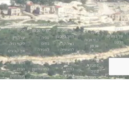
בניית
נגרים נגריות
יעוץ עסקי
טבעון, רמת
הובלות
פרגולות
בטבעון
טבעון
ישי
מקצועית
בקרית
דירות
שלו ביער
נדל”ן
אינפורמציה
טבעון
להשכרה
מסעדה
בטבעון, נדלן
על בית לפני
ברווזים
טבעון
אנגלו-סכסון
קרית טבעון
קנייה
בכפר
איך בוחרים
תיווך בטבעון
נופית –
עורך דין
בתי אבות
פרקט
בנייה קלה
בתים
ליקויי בניה
טבעון
ריהוט גן
לתעשייה –
למכירה
איך קובעים
יקנעם –
ראטן
הקמת
עורך דין
את עלות
בתים
חדרים נקיים
עיצוב
להסכם ממון
הדירה או
למכירה,
כרטיסי
בתים
לפני גירושין
הבית
בתים
ביקור אונליין
למכירה
תיווך אלוני
חנות דגים
ביקנעם
בצפון
סוגי כרטיסי
טבעון
טבעון
שואב רובוטי
ביקור
ד”ר גורבונוס
נדלן בדולח
מוצרים
אמרו שלום
הצעה
מכשירי ניווט
– תיווך
לאימון כושר
ולא
לשותפות
וציוד קשר
בטבעון
בבית
להתראות
יזמות נכסים
ימי ליאכטות
לאבק
פיינטבול
ניקוי שטיחים
נדלניים
מגרשים
במתחם
וריפודים
שירותי
מה כולל
למכירה
חוויה בגלבוע
קרית טבעון
ארכיב וגניזה
ביטוח דירה?
טבעון,
למסמכים
בניית אתרים
אפרת אילן