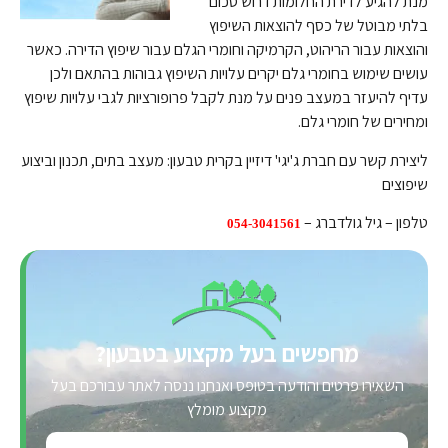
מנת להגיע לדירת החלומות דרוש סכום
בלתי מבוטל של כסף להוצאות השיפוץ
והוצאות עבור הריהוט, הקרמיקה וחומרי הגלם עבור שיפוץ הדירה. כאשר
עושים שימוש בחומרי גלם יקרים עלויות השיפוץ גבוהות בהתאם ולכן
עדיף להיעזר במעצב פנים על מנת לקבל פרופורציות לגבי עלויות שיפוץ
ומחירים של חומרי גלם.
ליצירת קשר עם חברת ג'יגי' דיזיין בקרית טבעון: מעצב בתים, תכנון וביצוע
שיפוצים
טלפון – גיל גולדברג –
054-3041561
מחפשים בעל מקצוע בטבעון?
השאירו פרטים והודעה בטופס ואנחנו ננסה לאתר עבורכם בעל
מקצוע מומלץ