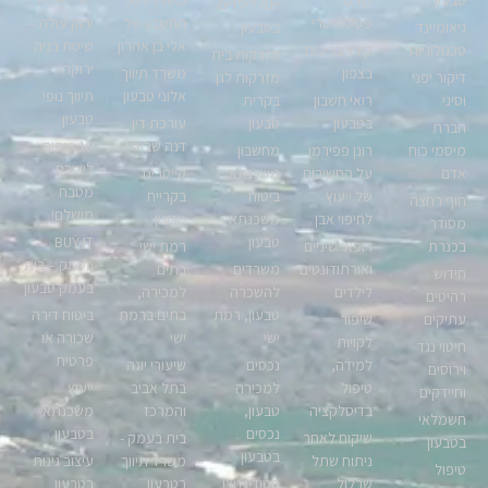
יוגה לילדים
פסיכומטרי
החשבון של
ירוק עולה –
גיאומיינד
בטבעון
אלי בן אהרון
שיטת בניה
טכנולוגיות
קירוי בריכות
מזרקות בית
ירוקה
בצפון
משרד תיווך
דיקור יפני
מזרקות לגן
אלוני טבעון
תיווך נופי
וסיני
רואי חשבון
בקרית
טבעון
בטבעון
טבעון
עורכת דין
חברת
דנה שביט
10 טיפים
מיסמי כוח
רונן פפירמן
מחשבון
ליצירת
אדם
על החשיבות
משכנתא,
קייטרינג
מטבח
של ייעוץ
ביטוח
בקריית
חוף רחצה
מושלם!
לחיפוי אבן
משכנתא
טבעון
מסודר
טבעון
BUY-IT
בכנרת
רופאי שיניים
רמת ישי
בעמק – בית
ואורתודונטים
משרדים
בתים
חידוש
בעמק טבעון
לילדים
להשכרה
למכירה,
רהיטים
טבעון, רמת
בתים ברמת
ביטוח דירה
עתיקים
שיפור
ישי
ישי
שכורה או
לקויות
חיטוי נגד
פרטית
למידה,
נכסים
שיעורי יוגה
וירוסים
טיפול
למכירה
בתל אביב
ייעוץ
וחיידקים
בדיסלקציה
טבעון,
והמרכז
משכנתא
חשמלאי
נכסים
בטבעון
שיקום לאחר
בית בעמק -
בטבעון
בטבעון
ניתוח שתל
משרד תיווך
עיצוב גינות
טיפול
שבלול
סטודיו ניצן
בטבעון
בטבעון