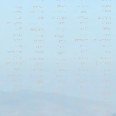
בטבעון
במקרקעין
בטבעון
יבוא שיש -
קבלני
והסביבה
נשימה
גלילי עיסוי -
חברת שיש
שיפוצים
אדריכלים
מעגלית
ציוד ספורט
קדם
טבעון-
בקרית
בקרית
בצפון
שיפוץ קרית
לימודי עיצוב
טבעון
טבעון
טבעון
הקהילה
גרפי בצפון
ארכיון,
סדנת
שכונות
השקעות
מגרשים
ארכיב וגניזת
התמקדות
בקרית
בנדלן
למכירה
מסמכים
בקרית
טבעון
בארה”ב
ביוקנעם
טבעון
בגדי
מושבה
תיווך עצמת
התקנת
מעצבים
עיסוי קרית
הנדל”ן-
מערכות
מחירי בתים
לגבר בצפון
טבעון
קריית טבעון
מיגון אש
ברחוב
בדיקות
ערבי שירה
בצפון
השקדים
REAL
קרינה
בציבור בצפון
ESTATE IN
חוגי בית
מישי בוטיק
בטבעון
KIRYAT
פילאטיס
בקרית
שוקולד –
TIVON
ביטוח טבעון
בקרית
טבעון
קרית טבעון
טבעון
בדק בית
בית דפוס
בית דפוס
משאבות
בקרית
טבעון
אורן פלוטקין
טבעון
מים עבור
טבעון
יזמות פינוי
כיבוי אש
בניית אתרים
חיפוי אבן
בינוי
בבניינים
בניית גדרות
צפון, קרית
בטבעון
עץ -טבעון
טבעון
קורס
משרד רואי