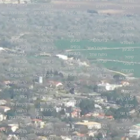
חידוש
בעמק טבעון
לילדים
להשכרה
למכירה,
רהיטים
טבעון, רמת
בתים ברמת
ביטוח דירה
עתיקים
שיפור
ישי
ישי
שכורה או
לקויות
חיטוי נגד
פרטית
למידה,
נכסים
שיעורי יוגה
וירוסים
טיפול
למכירה
בתל אביב
ייעוץ
וחיידקים
בדיסלקציה
טבעון,
והמרכז
משכנתא
חשמלאי
נכסים
בטבעון
שיקום לאחר
בית בעמק -
בטבעון
בטבעון
ניתוח שתל
משרד תיווך
עיצוב גינות
טיפול
שבלול
סטודיו ניצן
בטבעון
בטבעון
בשפכי
הורוביץ –
שיקום נזקים
בתים
תיווך טבעון
תעשייה
עיצוב פנים
בצפון
למכירה באיי
– מתווכים
יואב בהט
עדי שכטר –
יוון
קרית טבעון
שמירה
עבודות
תיווך אמין
טבעון
חגי אביתר
כיבוי אש
שיפוצים
ומקצועי
מערכות
ביתי
תחזיות
יוגה בקרית
בקרית
כיבוי אש
נדל”ן
לקיחה של
טבעון
טבעון
קרית טבעון
לדירות
הלוואה
ייעוץ זוגי
עורכי דין
בישראל
חסיטל נדלן
לקניית בית
בטבעון
להשגת
ותיווך נכסים
תיקון מזגנים
פתרונות
מאמן אישי
אזרחות זרה
קרית טבעון
טבעון -מידע
הדפסה
טבעון
עיצוב גינות
כללי
לחברות – ניו
תמר פלג