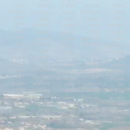
בדיקות
ערבי שירה
בצפון
השקדים
REAL
קרינה
בציבור בצפון
ESTATE IN
חוגי בית
מישי בוטיק
בטבעון
KIRYAT
פילאטיס
בקרית
שוקולד –
TIVON
ביטוח טבעון
בקרית
טבעון
קרית טבעון
טבעון
בדק בית
בית דפוס
בית דפוס
משאבות
בקרית
טבעון
אורן פלוטקין
טבעון
מים עבור
טבעון
יזמות פינוי
כיבוי אש
בניית אתרים
חיפוי אבן
בינוי
בבניינים
בניית גדרות
צפון, קרית
בטבעון
עץ -טבעון
טבעון
קורס
משרד רואי
יוגה לילדים
פסיכומטרי
החשבון של
ירוק עולה –
גיאומיינד
בטבעון
אלי בן אהרון
שיטת בניה
טכנולוגיות
קירוי בריכות
מזרקות בית
ירוקה
בצפון
משרד תיווך
דיקור יפני
מזרקות לגן
אלוני טבעון
תיווך נופי
וסיני
רואי חשבון
בקרית
טבעון
בטבעון
טבעון
עורכת דין
חברת
דנה שביט
10 טיפים
מיסמי כוח
רונן פפירמן
מחשבון
ליצירת
אדם
על החשיבות
משכנתא,
קייטרינג
מטבח
של ייעוץ
ביטוח
בקריית
חוף רחצה
מושלם!
לחיפוי אבן
משכנתא
טבעון
מסודר
טבעון
BUY-IT
בכנרת
רופאי שיניים
רמת ישי
בעמק – בית
ואורתודונטים
משרדים
בתים