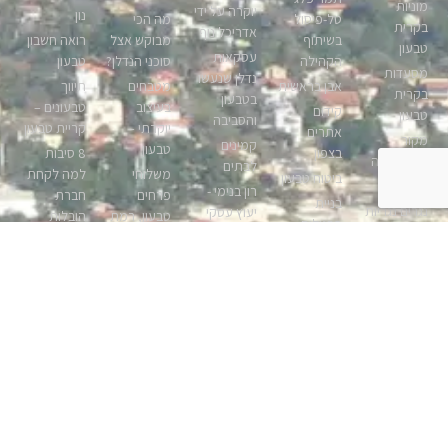
מוניות
יוקרה על ידי
נון
טל-פיסול
מה הכי
בקרית
אדריכל נוף
בשיתוף
מבוקש אצל
רואה חשבון
טבעון
עסקאות
הקהילה
סוכני הנדלן?
טבעון
מסעדות
נדלן שנעשו
אבן בראשית
מטבחים
תיווך
בקרית
בטבעון
בעיצוב
טבעונים –
קידום
טבעון
והסביבה
יוקרתי –
קריית טבעון
אתרים
מקור
קמינים
טבעון
בצפון
8 סיבות
הפורמייקה
לבתים
משלוחי
למה לקחת
ביטוח טבעון
מתן בניהו
רון בנימי -
פרחים
חברת
בניית
נגרים נגריות
יעוץ עסקי
טבעון, רמת
הובלות
פרגולות
בטבעון
טבעון
ישי
מקצועית
בקרית
דירות
שלו ביער
נדל”ן
אינפורמציה
טבעון
להשכרה
מסעדה
בטבעון, נדלן
על בית לפני
ברווזים
טבעון
אנגלו-סכסון
קרית טבעון
קנייה
בכפר
איך בוחרים
תיווך בטבעון
נופית –
עורך דין
בתי אבות
פרקט
בנייה קלה
בתים
ליקויי בניה
טבעון
ריהוט גן
לתעשייה –
למכירה
איך קובעים
יקנעם –
ראטן
הקמת
עורך דין
את עלות
בתים
חדרים נקיים
עיצוב
להסכם ממון
הדירה או
למכירה,
כרטיסי
בתים
לפני גירושין
הבית
בתים