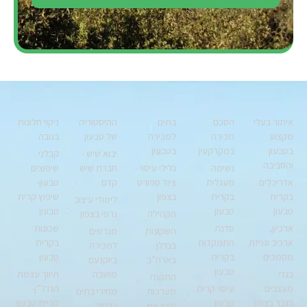
איתור בעלי
הסכם
בתים
ההיסטוריה
ניקוי חלונות
מקצוע
מכירה
למכירה
של טבעון
בגובה
בטבעון
במקרקעין
בטבעון
יבוא שיש -
קבלני
והסביבה
נשימה
גלילי עיסוי -
חברת שיש
שיפוצים
אדריכלים
מעגלית
ציוד ספורט
קדם
טבעון-
בקרית
בקרית
בצפון
שיפוץ קרית
לימודי עיצוב
טבעון
טבעון
טבעון
הקהילה
גרפי בצפון
ארכיון,
סדנת
שכונות
השקעות
מגרשים
ארכיב וגניזת
התמקדות
בקרית
בנדלן
למכירה
מסמכים
בקרית
טבעון
בארה”ב
ביוקנעם
טבעון
בגדי
מושבה
תיווך עצמת
התקנת
מעצבים
עיסוי קרית
הנדל”ן-
מערכות
מחירי בתים
לגבר בצפון
טבעון
קריית טבעון
מיגון אש
ברחוב