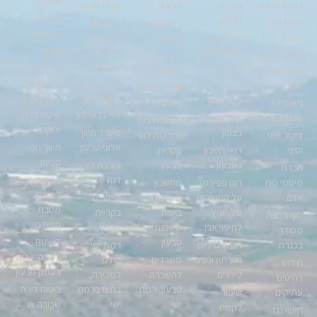
TIVON
ביטוח טבעון
בקרית
טבעון
קרית טבעון
טבעון
בדק בית
בית דפוס
בית דפוס
משאבות
בקרית
טבעון
אורן פלוטקין
טבעון
מים עבור
טבעון
יזמות פינוי
כיבוי אש
בניית אתרים
חיפוי אבן
בינוי
בבניינים
בניית גדרות
צפון, קרית
בטבעון
עץ -טבעון
טבעון
קורס
משרד רואי
יוגה לילדים
פסיכומטרי
החשבון של
ירוק עולה –
גיאומיינד
בטבעון
אלי בן אהרון
שיטת בניה
טכנולוגיות
קירוי בריכות
מזרקות בית
ירוקה
בצפון
משרד תיווך
דיקור יפני
מזרקות לגן
אלוני טבעון
תיווך נופי
וסיני
רואי חשבון
בקרית
טבעון
בטבעון
טבעון
עורכת דין
חברת
דנה שביט
10 טיפים
מיסמי כוח
רונן פפירמן
מחשבון
ליצירת
אדם
על החשיבות
משכנתא,
קייטרינג
מטבח
של ייעוץ
ביטוח
בקריית
חוף רחצה
מושלם!
לחיפוי אבן
משכנתא
טבעון
מסודר
טבעון
BUY-IT
בכנרת
רופאי שיניים
רמת ישי
בעמק – בית
ואורתודונטים
משרדים
בתים
חידוש
בעמק טבעון
לילדים
להשכרה
למכירה,
רהיטים
טבעון, רמת
בתים ברמת
ביטוח דירה
עתיקים
שיפור
ישי
ישי
שכורה או
לקויות
חיטוי נגד