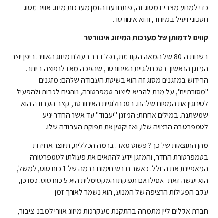
כדי למנוע מצבים מסוג זה, פותחו עם הזמן מערכות מיזוג אוויר מסוג
חסכוני ויעיל במיוחד, והוא אינוורטר.
קווים לדמותן של מערכות המיזוג אינוורטר
בשנות ה-80 של המאה הקודמת, נפל דבר בעולם מיזוג האוויר. ביפן יוצר
המזגן הראשון בטכנולוגיית האינוורטר, שהפכה מאז לנפוצה ביותר.
החידוש במזגנים מסוג זה הוא בשיטת העבודה שלהם: מזגנים
"מסורתיים", על מנת להביא לייצוב טמפרטורה, נוהגים לכבות ולהפעיל
לסירוגין את המפוח שלהם. בטכנולוגיית האינוורטר, קצב העבודה הוא
שמשתנה. במילים אחרות: המזגן "יעבוד" עד אשר החדר יגיע
לטמפרטורה הרצויה שלו, ואז יקטין את תפוקת העבודה שלו.
מהן התוצאות של כך? פשוט מאד. ברמה הכללית, תיווצר אחידות
בטמפרטורת החדר, והמזגן יידע להתאים את פעולתו לטמפרטורה
המאפיינת את החלל. כאשר נדרש חימום ברמה של 1 כוח סוס, למשל,
הוא יעשה זאת- אפילו אם תפוקתו המקסימלית היא 5 כוח סוס. כמו כן,
עקב הפעילות הרציפה של המנוע, הוא נשמר לאורך זמן.
חברת אקלים ליין מתמחה בהתקנת מעקרכות מיזוג אוורי למבני ציבור,