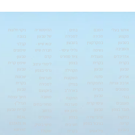
איתור בעלי
הסכם
בתים
ההיסטוריה
ניקוי חלונות
מקצוע
מכירה
למכירה
של טבעון
בגובה
בטבעון
במקרקעין
בטבעון
יבוא שיש -
קבלני
והסביבה
נשימה
גלילי עיסוי -
חברת שיש
שיפוצים
אדריכלים
מעגלית
ציוד ספורט
קדם
טבעון-
בקרית
בקרית
בצפון
שיפוץ קרית
לימודי עיצוב
טבעון
טבעון
טבעון
הקהילה
גרפי בצפון
ארכיון,
סדנת
שכונות
השקעות
מגרשים
ארכיב וגניזת
התמקדות
בקרית
בנדלן
למכירה
מסמכים
בקרית
טבעון
בארה”ב
ביוקנעם
טבעון
בגדי
מושבה
תיווך עצמת
התקנת
מעצבים
עיסוי קרית
הנדל”ן-
מערכות
מחירי בתים
לגבר בצפון
טבעון
קריית טבעון
מיגון אש
ברחוב
בדיקות
ערבי שירה
בצפון
השקדים
REAL
קרינה
בציבור בצפון
ESTATE IN
חוגי בית
מישי בוטיק
בטבעון
KIRYAT
פילאטיס
בקרית
שוקולד –