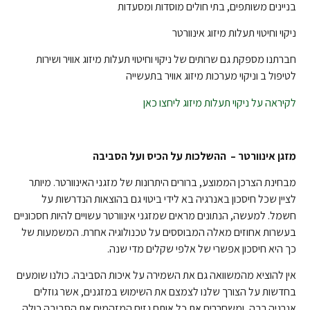
בניינים משותפים, בתי חולים מוסדות ומסעדות
ניקוי וחיטוי תעלות מיזוג אינוורטר
חברתנו מספקת גם שרותים של ניקוי וחיטוי תעלות מיזוג אוויר ושירות
לטיפול ב וניקוי מערכות מיזוג אוויר בתעשייה
לקיראה על ניקוי תעלות מיזוג ליחצו כאן
מזגן אינוורטר – ההשלכות על הכיס ועל הסביבה
מבחינת הצרכן הממוצע, ברורים היתרונות של מזגני האינוורטר. מיותר
לציין שכל חיסכון באנרגיה בא לידי ביטוי גם בהוצאות הנדרשות על
חשמל. למעשה, הנתונים מראים שמזגני אינוורטר עשויים להיות חסכוניים
בעשרות אחוזים מאלה המבוססים על טכנולוגיה אחרת. המשמעות של
כך היא חיסכון אפשרי של אלפי שקלים מדי שנה.
אין להוציא מהמשוואה גם את השמירה על איכות הסביבה. כולנו שומעים
בחדשות על הצורך שלנו לצמצם את השימוש במזגנים, אשר גוזלים
אנרגיה רבה, ומשחררים את כל אותם גזים המזהמים את הסביבה כולה.