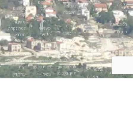
אבן בראשית
מטבחים
תיווך
בקרית
בטבעון
בעיצוב
טבעונים –
קידום
טבעון
והסביבה
יוקרתי –
קריית טבעון
אתרים
מקור
קמינים
טבעון
בצפון
8 סיבות
הפורמייקה
לבתים
משלוחי
למה לקחת
ביטוח טבעון
מתן בניהו
רון בנימי -
פרחים
חברת
בניית
נגרים נגריות
יעוץ עסקי
טבעון, רמת
הובלות
פרגולות
בטבעון
טבעון
ישי
מקצועית
בקרית
דירות
שלו ביער
נדל”ן
אינפורמציה
טבעון
להשכרה
מסעדה
בטבעון, נדלן
על בית לפני
ברווזים
טבעון
אנגלו-סכסון
קרית טבעון
קנייה
בכפר
איך בוחרים
תיווך בטבעון
נופית –
עורך דין
בתי אבות
פרקט
בנייה קלה
בתים
ליקויי בניה
טבעון
ריהוט גן
לתעשייה –
למכירה
איך קובעים
יקנעם –
ראטן
הקמת
עורך דין
את עלות
בתים
חדרים נקיים
עיצוב
להסכם ממון
הדירה או
למכירה,
כרטיסי
בתים
לפני גירושין
הבית
בתים
ביקור אונליין
למכירה
תיווך אלוני
חנות דגים
ביקנעם
בצפון
סוגי כרטיסי
טבעון
טבעון
שואב רובוטי
ביקור
ד”ר גורבונוס
נדלן בדולח
מוצרים
אמרו שלום