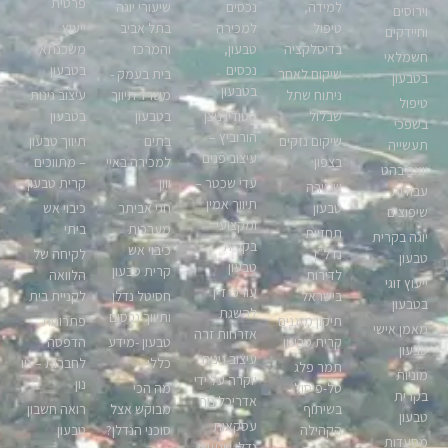
פרטית
למידה,
נכסים
שיעורי יוגה
וירוסים
טיפול
למכירה
בתל אביב
ייעוץ
וחיידקים
בדיסלקציה
טבעון,
והמרכז
משכנתא
חשמלאי
נכסים
בטבעון
שיקום לאחר
בית בעמק -
בטבעון
בטבעון
ניתוח שתל
משרד תיווך
עיצוב גינות
טיפול
שבלול
סטודיו ניצן
בטבעון
בטבעון
בשפכי
הורוביץ –
שיקום נזקים
בתים
תיווך טבעון
תעשייה
עיצוב פנים
בצפון
למכירה באיי
– מתווכים
יואב בהט
עדי שכטר –
יוון
קרית טבעון
שמירה
עבודות
תיווך אמין
טבעון
חגי אביתר
כיבוי אש
שיפוצים
ומקצועי
מערכות
ביתי
תחזיות
יוגה בקרית
בקרית
כיבוי אש
נדל”ן
לקיחה של
טבעון
טבעון
קרית טבעון
לדירות
הלוואה
ייעוץ זוגי
עורכי דין
בישראל
חסיטל נדלן
לקניית בית
בטבעון
להשגת
ותיווך נכסים
תיקון מזגנים
פתרונות
מאמן אישי
אזרחות זרה
קרית טבעון
טבעון -מידע
הדפסה
טבעון
עיצוב גינות
כללי
לחברות – ניו
תמר פלג
מוניות
יוקרה על ידי
נון
טל-פיסול
מה הכי
בקרית
אדריכל נוף
בשיתוף
מבוקש אצל
רואה חשבון
טבעון
עסקאות
הקהילה
סוכני הנדלן?
טבעון
מסעדות
נדלן שנעשו