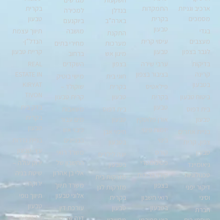
השקעות
מגרשים
ארכיב וגניזת
התמקדות
בקרית
בנדלן
למכירה
מסמכים
בקרית
טבעון
בארה”ב
ביוקנעם
טבעון
בגדי
מושבה
תיווך עצמת
התקנת
מעצבים
עיסוי קרית
הנדל”ן-
מערכות
מחירי בתים
לגבר בצפון
טבעון
קריית טבעון
מיגון אש
ברחוב
בדיקות
ערבי שירה
בצפון
השקדים
REAL
קרינה
בציבור בצפון
ESTATE IN
חוגי בית
מישי בוטיק
בטבעון
KIRYAT
פילאטיס
בקרית
שוקולד –
TIVON
ביטוח טבעון
בקרית
טבעון
קרית טבעון
טבעון
בדק בית
בית דפוס
בית דפוס
משאבות
בקרית
טבעון
אורן פלוטקין
טבעון
מים עבור
טבעון
יזמות פינוי
כיבוי אש
בניית אתרים
חיפוי אבן
בינוי
בבניינים
בניית גדרות
צפון, קרית
בטבעון
עץ -טבעון
טבעון
קורס
משרד רואי
יוגה לילדים
פסיכומטרי
החשבון של
ירוק עולה –
גיאומיינד
בטבעון
אלי בן אהרון
שיטת בניה
טכנולוגיות
קירוי בריכות
מזרקות בית
ירוקה
בצפון
משרד תיווך
דיקור יפני
מזרקות לגן
אלוני טבעון
תיווך נופי
וסיני
רואי חשבון
בקרית
טבעון
בטבעון
טבעון
עורכת דין
חברת
דנה שביט
10 טיפים