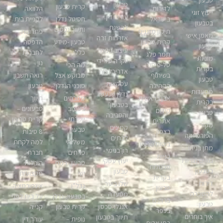
טבעון
טבעון
קרית טבעון
לדירות
הלוואה
ייעוץ זוגי
עורכי דין
בישראל
חסיטל נדלן
לקניית בית
בטבעון
להשגת
ותיווך נכסים
תיקון מזגנים
פתרונות
מאמן אישי
אזרחות זרה
קרית טבעון
טבעון -מידע
הדפסה
טבעון
עיצוב גינות
כללי
לחברות – ניו
תמר פלג
מוניות
יוקרה על ידי
נון
טל-פיסול
מה הכי
בקרית
אדריכל נוף
בשיתוף
מבוקש אצל
רואה חשבון
טבעון
עסקאות
הקהילה
סוכני הנדלן?
טבעון
מסעדות
נדלן שנעשו
אבן בראשית
מטבחים
תיווך
בקרית
בטבעון
בעיצוב
טבעונים –
קידום
טבעון
והסביבה
יוקרתי –
קריית טבעון
אתרים
מקור
קמינים
טבעון
בצפון
8 סיבות
הפורמייקה
לבתים
משלוחי
למה לקחת
ביטוח טבעון
מתן בניהו
רון בנימי -
פרחים
חברת
בניית
נגרים נגריות
יעוץ עסקי
טבעון, רמת
הובלות
פרגולות
בטבעון
טבעון
ישי
מקצועית
בקרית
דירות
שלו ביער
נדל”ן
אינפורמציה
טבעון
להשכרה
מסעדה
בטבעון, נדלן
על בית לפני
ברווזים
טבעון
אנגלו-סכסון
קרית טבעון
קנייה
בכפר
איך בוחרים
תיווך בטבעון
נופית –
עורך דין