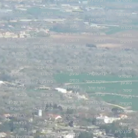
מיסמי כוח
רונן פפירמן
מחשבון
ליצירת
אדם
על החשיבות
משכנתא,
קייטרינג
מטבח
של ייעוץ
ביטוח
בקריית
חוף רחצה
מושלם!
לחיפוי אבן
משכנתא
טבעון
מסודר
טבעון
BUY-IT
בכנרת
רופאי שיניים
רמת ישי
בעמק – בית
ואורתודונטים
משרדים
בתים
חידוש
בעמק טבעון
לילדים
להשכרה
למכירה,
רהיטים
טבעון, רמת
בתים ברמת
ביטוח דירה
עתיקים
שיפור
ישי
ישי
שכורה או
לקויות
חיטוי נגד
פרטית
למידה,
נכסים
שיעורי יוגה
וירוסים
טיפול
למכירה
בתל אביב
ייעוץ
וחיידקים
בדיסלקציה
טבעון,
והמרכז
משכנתא
חשמלאי
נכסים
בטבעון
שיקום לאחר
בית בעמק -
בטבעון
בטבעון
ניתוח שתל
משרד תיווך
עיצוב גינות
טיפול
שבלול
סטודיו ניצן
בטבעון
בטבעון
בשפכי
הורוביץ –
שיקום נזקים
בתים
תיווך טבעון
תעשייה
עיצוב פנים
בצפון
למכירה באיי
– מתווכים
יואב בהט
עדי שכטר –
יוון
קרית טבעון
שמירה
עבודות
תיווך אמין
טבעון
חגי אביתר
כיבוי אש
שיפוצים
ומקצועי
מערכות
ביתי
תחזיות
יוגה בקרית
בקרית
כיבוי אש
נדל”ן
לקיחה של