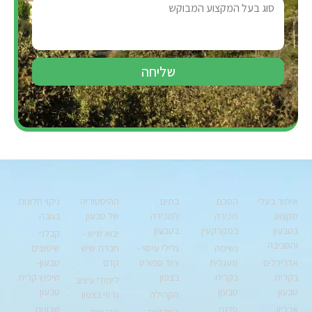
שליחה
איתור בעלי
הסכם
בתים
ההיסטוריה
ניקוי חלונות
מקצוע
מכירה
למכירה
של טבעון
בגובה
בטבעון
במקרקעין
בטבעון
יבוא שיש -
קבלני
והסביבה
נשימה
גלילי עיסוי -
חברת שיש
שיפוצים
אדריכלים
מעגלית
ציוד ספורט
קדם
טבעון-
בקרית
בקרית
בצפון
שיפוץ קרית
לימודי עיצוב
טבעון
טבעון
טבעון
הקהילה
גרפי בצפון
ארכיון,
סדנת
שכונות