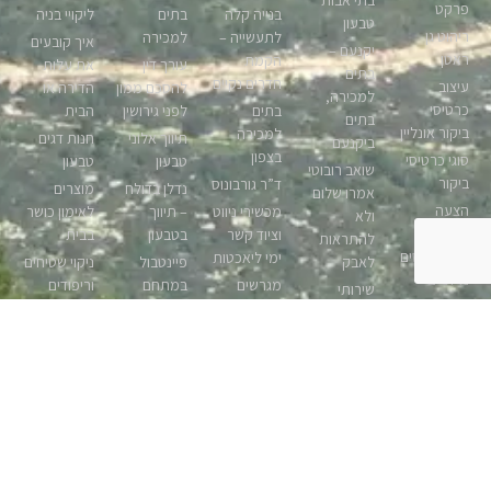
בתי אבות
פרקט
בנייה קלה
בתים
ליקויי בניה
טבעון
ריהוט גן
לתעשייה –
למכירה
איך קובעים
יקנעם –
ראטן
הקמת
עורך דין
את עלות
בתים
חדרים נקיים
עיצוב
להסכם ממון
הדירה או
למכירה,
כרטיסי
בתים
לפני גירושין
הבית
בתים
ביקור אונליין
למכירה
תיווך אלוני
חנות דגים
ביקנעם
בצפון
סוגי כרטיסי
טבעון
טבעון
שואב רובוטי
ביקור
ד”ר גורבונוס
נדלן בדולח
מוצרים
אמרו שלום
הצעה
מכשירי ניווט
– תיווך
לאימון כושר
ולא
לשותפות
וציוד קשר
בטבעון
בבית
להתראות
יזמות נכסים
ימי ליאכטות
לאבק
פיינטבול
ניקוי שטיחים
נדלניים
מגרשים
במתחם
וריפודים
שירותי
מה כולל
למכירה
חוויה בגלבוע
קרית טבעון
ארכיב וגניזה
ביטוח דירה?
טבעון,
למסמכים
בניית אתרים
אפרת אילן
מגרשים
קורס טיס
צפון, קרית
אומנות
אך נעצב
בטבעון
פרטי
טבעון
בהתאמה
בעצמינו
מקרקעין -
אישית, ציורי
הדפסה על
מטבחים
ימי כיף
נכסי דלא
אווירה
בדי קנבס
איטלקיים
סוגי ריביות
ניידי
מודרניים
דירות
מדריך הכנה
בלקיחת
ניהול
למכירה -
לשיפוץ
אירוח דרוזי
משכנתא