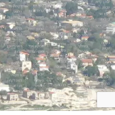
תחזיות
יוגה בקרית
בקרית
כיבוי אש
נדל”ן
לקיחה של
טבעון
טבעון
קרית טבעון
לדירות
הלוואה
ייעוץ זוגי
עורכי דין
בישראל
חסיטל נדלן
לקניית בית
בטבעון
להשגת
ותיווך נכסים
תיקון מזגנים
פתרונות
מאמן אישי
אזרחות זרה
קרית טבעון
טבעון -מידע
הדפסה
טבעון
עיצוב גינות
כללי
לחברות – ניו
תמר פלג
מוניות
יוקרה על ידי
נון
טל-פיסול
מה הכי
בקרית
אדריכל נוף
בשיתוף
מבוקש אצל
רואה חשבון
טבעון
עסקאות
הקהילה
סוכני הנדלן?
טבעון
מסעדות
נדלן שנעשו
אבן בראשית
מטבחים
תיווך
בקרית
בטבעון
בעיצוב
טבעונים –
קידום
טבעון
והסביבה
יוקרתי –
קריית טבעון
אתרים
מקור
קמינים
טבעון
בצפון
8 סיבות
הפורמייקה
לבתים
משלוחי
למה לקחת
ביטוח טבעון
מתן בניהו
רון בנימי -
פרחים
חברת
בניית
נגרים נגריות
יעוץ עסקי
טבעון, רמת
הובלות
פרגולות
בטבעון
טבעון
ישי
מקצועית
בקרית
דירות
שלו ביער
נדל”ן
אינפורמציה
טבעון
להשכרה
מסעדה
בטבעון, נדלן
על בית לפני
ברווזים
טבעון
אנגלו-סכסון
קרית טבעון
קנייה