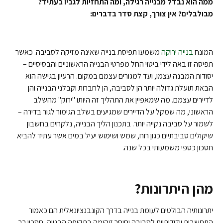
ממה הוא נבדל מבנייה רגילה, ומה התחזיות לגביו בעתיד?
מבולבלים? אין צורך, קצת סדר בדברים:
המונח
בנייה ירוקה
משמעו תפיסת בנייה שאינה מזיקה לסביבה. כאשר
תפיסה זו באה לידי ביטוי החל מפרטי הבנייה הראשוניים והבסיסיים –
יסודות המבנה עצמו, ועד למגורים עצמם במקום. הרעיון בגישה הוא
הבאת תועלת גדולה יותר הן לסביבה, הן לחברות וקבלני הבנייה והן
לדיירים עצמם. מה שמאפיין את התהליך זה היותו "ירוק" מהשלב
הראשוני, מה שמקל על הדיירים שמגיעים בשלב הגימור לגור בדירה –
לשמור על סביבה נקייה יותר. בתכנון הליך הבנייה, נלקחים בחשבון
שיקולים סביבתיים כגון רוח, שמש ושימוש יעיל במים אשר עתיד להביא
חסכון כספי משמעותי בכל שנה.
מהן היתרונות?
יתרונותיה הבולטים לעומת בנייה בדרך הקונבנציונאלית הם כאמור
התחשבות וידידותיות לסביבה וחוסר זיהומה בתקופה הבנייה, חסכון רב