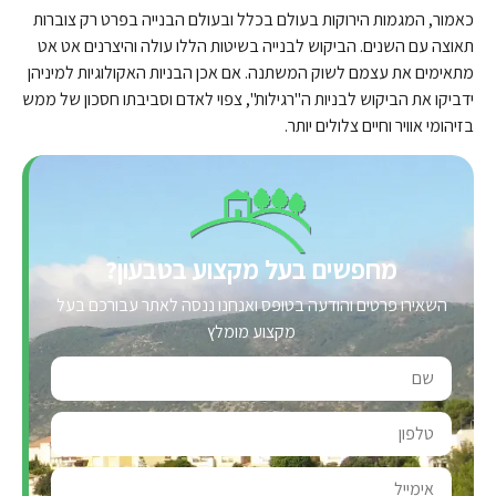
כאמור, המגמות הירוקות בעולם בכלל ובעולם הבנייה בפרט רק צוברות
תאוצה עם השנים. הביקוש לבנייה בשיטות הללו עולה והיצרנים אט אט
מתאימים את עצמם לשוק המשתנה. אם אכן הבניות האקולוגיות למיניהן
ידביקו את הביקוש לבניות ה"רגילות", צפוי לאדם וסביבתו חסכון של ממש
בזיהומי אוויר וחיים צלולים יותר.
מחפשים בעל מקצוע בטבעון?
השאירו פרטים והודעה בטופס ואנחנו ננסה לאתר עבורכם בעל
מקצוע מומלץ