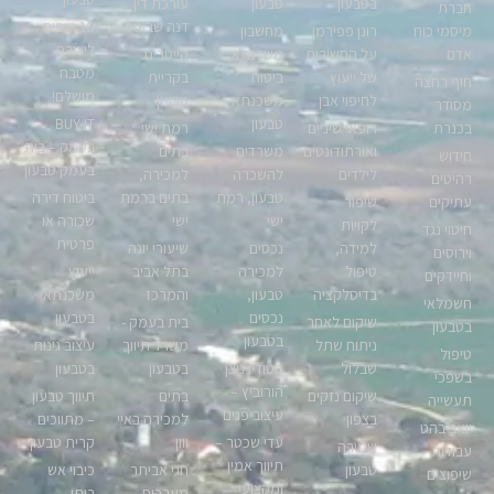
בטבעון
טבעון
עורכת דין
חברת
דנה שביט
10 טיפים
מיסמי כוח
רונן פפירמן
מחשבון
ליצירת
אדם
על החשיבות
משכנתא,
קייטרינג
מטבח
של ייעוץ
ביטוח
בקריית
חוף רחצה
מושלם!
לחיפוי אבן
משכנתא
טבעון
מסודר
טבעון
BUY-IT
בכנרת
רופאי שיניים
רמת ישי
בעמק – בית
ואורתודונטים
משרדים
בתים
חידוש
בעמק טבעון
לילדים
להשכרה
למכירה,
רהיטים
טבעון, רמת
בתים ברמת
ביטוח דירה
עתיקים
שיפור
ישי
ישי
שכורה או
לקויות
חיטוי נגד
פרטית
למידה,
נכסים
שיעורי יוגה
וירוסים
טיפול
למכירה
בתל אביב
ייעוץ
וחיידקים
בדיסלקציה
טבעון,
והמרכז
משכנתא
חשמלאי
נכסים
בטבעון
שיקום לאחר
בית בעמק -
בטבעון
בטבעון
ניתוח שתל
משרד תיווך
עיצוב גינות
טיפול
שבלול
סטודיו ניצן
בטבעון
בטבעון
בשפכי
הורוביץ –
שיקום נזקים
בתים
תיווך טבעון
תעשייה
עיצוב פנים
בצפון
למכירה באיי
– מתווכים
יואב בהט
עדי שכטר –
יוון
קרית טבעון
שמירה
עבודות
תיווך אמין
טבעון
חגי אביתר
כיבוי אש
שיפוצים
ומקצועי
מערכות
ביתי