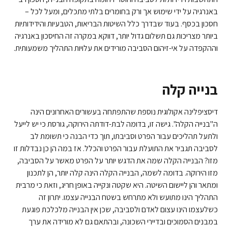
באנרגיה על ידי שימוש אך ורק בחומרים בלתי מתכלים, ומעל לכל –
חסכון בכסף. בעוד שבדרך כלל השיטות הבריאות, הטבעיות והידידותיות
ביותר מצריכות גם תשלום גדול יותר, דווקא במקרה זה החיסכון באנרגיה
וההקפדה על אי-זיהום הסביבה מורידים את עלויות התהליך משמעותית.
בנייה קלה
דיסציפלינה אקולוגית נוספת שהתפתחה בעשורים האחרונים הינה
ה"בנייה הקלה". גישה זו, בדומה לבת-דודתה הירוקה, גורסת כי יש לייעל
ולתעל תהליכים עבור הפרט וסביבתו, תוך כדי הבנה כי תשומת לב
לסביבה תגביר את התועלת עבור הפרט והכלל. אז במה הן כן נבדלות זו
מזו? הבנייה הקלה שמה את הדגש יותר על הפרט מאשר על הסביבה,
מזו הירוקה. בדומה לשמה, הבנייה הקלה הינה קלה יותר, הן לתכנון
ומתאר והן ליישום השיטה. היא שקטה ונקייה באופן חריג, וזאת כי מרבית
התהליך הינו מתועש ולא מתרחש בשטח הבנייה עצמו. יתרון זה
כשלעצמו הינו עצום לאדם ולסביבה, שכן אין הבנייה מלכלכת פוגעת
במבנים הסמוכים ובדיירי השכונה, ובהתאם גם לא מורידה את ערך