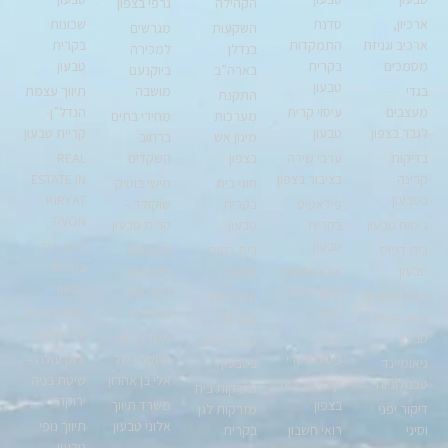
הקהילה
גרפי בצפון
ארכיון,
סדנת
שכונות
השקעות
מגרשים
ארכיב וגניזת
התמקדות
בקרית
בנדלן
למכירה
מסמכים
בקרית
טבעון
בארה”ב
ביוקנעם
טבעון
בגדי
מושבה
תיווך עצמת
התקנת
מעצבים
עיסוי קרית
הנדל”ן-
מערכות
מחירי בתים
לגבר בצפון
טבעון
קריית טבעון
מיגון אש
ברחוב
בדיקות
ערבי שירה
בצפון
השקדים
REAL
קרינה
בציבור בצפון
ESTATE IN
חוגי בית
מישי בוטיק
בטבעון
KIRYAT
פילאטיס
בקרית
שוקולד –
TIVON
ביטוח טבעון
בקרית
טבעון
קרית טבעון
טבעון
בדק בית
בית דפוס
בית דפוס
משאבות
בקרית
טבעון
אורן פלוטקין
טבעון
מים עבור
טבעון
יזמות פינוי
כיבוי אש
בניית אתרים
חיפוי אבן
בינוי
בבניינים
בניית גדרות
צפון, קרית
בטבעון
עץ -טבעון
טבעון
קורס
משרד רואי
יוגה לילדים
פסיכומטרי
החשבון של
ירוק עולה –
גיאומיינד
בטבעון
אלי בן אהרון
שיטת בניה
טכנולוגיות
קירוי בריכות
מזרקות בית
ירוקה
בצפון
משרד תיווך
דיקור יפני
מזרקות לגן
אלוני טבעון
תיווך נופי
וסיני
רואי חשבון
בקרית
טבעון