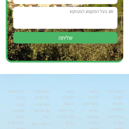
שליחה
איתור בעלי
הסכם
בתים
ההיסטוריה
ניקוי חלונות
מקצוע
מכירה
למכירה
של טבעון
בגובה
בטבעון
במקרקעין
בטבעון
יבוא שיש -
קבלני
והסביבה
נשימה
גלילי עיסוי -
חברת שיש
שיפוצים
אדריכלים
מעגלית
ציוד ספורט
קדם
טבעון-
בקרית
בקרית
בצפון
שיפוץ קרית
לימודי עיצוב
טבעון
טבעון
טבעון