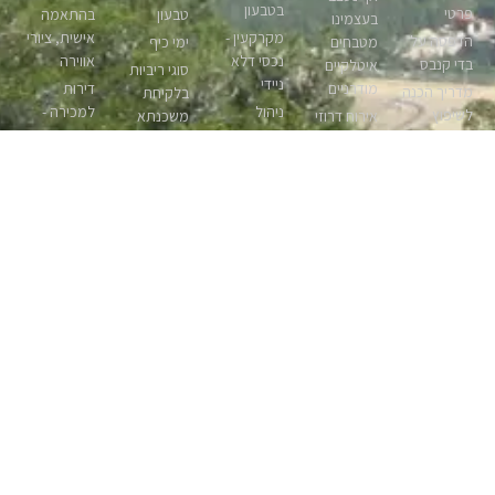
בטבעון
פרטי
טבעון
בהתאמה
בעצמינו
מקרקעין -
אישית, ציורי
הדפסה על
מטבחים
ימי כיף
נכסי דלא
אווירה
בדי קנבס
איטלקיים
סוגי ריביות
ניידי
מודרניים
דירות
מדריך הכנה
בלקיחת
ניהול
למכירה -
לשיפוץ
אירוח דרוזי
משכנתא
פרויקטים
חיפה
כשר בצפון –
ביטוח דירה
עליית מחירי
בתעשייה
מאכלים
עורכי דין
נדלן בעמק
תמ”א 38
ובנייה
דרוזיים
בטבעון
יזרעאל
מתקן מים
לתעשייה
אותנטיים
תוכניות
קידום
לבית
יעוץ משפטי
תהליך דמיון
בתים
אתרים
חברת
בקניית בית
מודרך
באינטרנט
בצפון –
השמה
שירותי
משלוחי
קידום
בית פרטי
בהייטק
תרגום
פרחים בצפון
אתרים
בטבעון צמוד
ניהול
בטבעון –
ובחיפה
בטבעון
לוואדי
סיכונים
חברת
חץ וקשת
תשלומי מס
חומרים
בהשקעות
תרגום בצפון
בית לחם
החלים על
מעכבי
פתרונות
חברת ניקיון
הגלילית
מוכר דירה
בעירה ואש
הדפסה
בקרית
התקנת
טיול מאורגן
חנויות
חכמים
טבעון
מערכות
בצפון הודו
מומלצות
חדר כושר
מיזוג
בטבעון
דברים