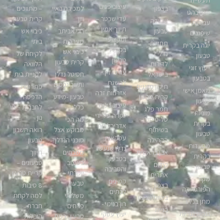
עיצוב פנים
בצפון
למכירה באיי
– מתווכים
יואב בהט
עדי שכטר –
יוון
קרית טבעון
שמירה
עבודות
תיווך אמין
טבעון
חגי אביתר
כיבוי אש
שיפוצים
ומקצועי
מערכות
ביתי
תחזיות
יוגה בקרית
בקרית
כיבוי אש
נדל”ן
לקיחה של
טבעון
טבעון
קרית טבעון
לדירות
הלוואה
ייעוץ זוגי
עורכי דין
בישראל
חסיטל נדלן
לקניית בית
בטבעון
להשגת
ותיווך נכסים
תיקון מזגנים
פתרונות
מאמן אישי
אזרחות זרה
קרית טבעון
טבעון -מידע
הדפסה
טבעון
עיצוב גינות
כללי
לחברות – ניו
תמר פלג
מוניות
יוקרה על ידי
נון
טל-פיסול
מה הכי
בקרית
אדריכל נוף
בשיתוף
מבוקש אצל
רואה חשבון
טבעון
עסקאות
הקהילה
סוכני הנדלן?
טבעון
מסעדות
נדלן שנעשו
אבן בראשית
מטבחים
תיווך
בקרית
בטבעון
בעיצוב
טבעונים –
קידום
טבעון
והסביבה
יוקרתי –
קריית טבעון
אתרים
מקור
קמינים
טבעון
בצפון
8 סיבות
הפורמייקה
לבתים
משלוחי
למה לקחת
ביטוח טבעון
מתן בניהו
רון בנימי -
פרחים
חברת
בניית
נגרים נגריות
יעוץ עסקי
טבעון, רמת
הובלות
פרגולות