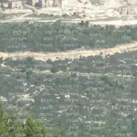
בטבעון
טבעון
ישי
מקצועית
בקרית
דירות
שלו ביער
נדל”ן
אינפורמציה
טבעון
להשכרה
מסעדה
בטבעון, נדלן
על בית לפני
ברווזים
טבעון
אנגלו-סכסון
קרית טבעון
קנייה
בכפר
איך בוחרים
תיווך בטבעון
נופית –
עורך דין
בתי אבות
פרקט
בנייה קלה
בתים
ליקויי בניה
טבעון
ריהוט גן
לתעשייה –
למכירה
איך קובעים
יקנעם –
ראטן
הקמת
עורך דין
את עלות
בתים
חדרים נקיים
עיצוב
להסכם ממון
הדירה או
למכירה,
כרטיסי
בתים
לפני גירושין
הבית
בתים
ביקור אונליין
למכירה
תיווך אלוני
חנות דגים
ביקנעם
בצפון
סוגי כרטיסי
טבעון
טבעון
שואב רובוטי
ביקור
ד”ר גורבונוס
נדלן בדולח
מוצרים
אמרו שלום
הצעה
מכשירי ניווט
– תיווך
לאימון כושר
ולא
לשותפות
וציוד קשר
בטבעון
בבית
להתראות
יזמות נכסים
ימי ליאכטות
לאבק
פיינטבול
ניקוי שטיחים
נדלניים
מגרשים
במתחם
וריפודים
שירותי
מה כולל
למכירה
חוויה בגלבוע
קרית טבעון
ארכיב וגניזה
ביטוח דירה?
טבעון,
למסמכים
בניית אתרים
אפרת אילן
מגרשים
קורס טיס
צפון, קרית
אומנות
אך נעצב