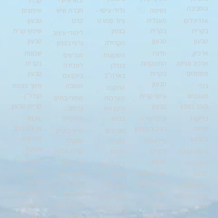
והסביבה
נשימה
גלילי עיסוי -
חברת שיש
שיפוצים
אדריכלים
מעגלית
ציוד ספורט
קדם
טבעון-
בקרית
בקרית
בצפון
שיפוץ קרית
לימודי עיצוב
טבעון
טבעון
טבעון
הקהילה
גרפי בצפון
ארכיון,
סדנת
שכונות
השקעות
מגרשים
ארכיב וגניזת
התמקדות
בקרית
בנדלן
למכירה
מסמכים
בקרית
טבעון
בארה”ב
ביוקנעם
טבעון
בגדי
מושבה
תיווך עצמת
התקנת
מעצבים
עיסוי קרית
הנדל”ן-
מערכות
מחירי בתים
לגבר בצפון
טבעון
קריית טבעון
מיגון אש
ברחוב
בדיקות
ערבי שירה
בצפון
השקדים
REAL
קרינה
בציבור בצפון
ESTATE IN
חוגי בית
מישי בוטיק
בטבעון
KIRYAT
פילאטיס
בקרית
שוקולד –
TIVON
ביטוח טבעון
בקרית
טבעון
קרית טבעון
טבעון
בדק בית
בית דפוס
בית דפוס
משאבות
בקרית
טבעון
אורן פלוטקין
טבעון
מים עבור
טבעון
יזמות פינוי
כיבוי אש
בניית אתרים
חיפוי אבן
בינוי
בבניינים
בניית גדרות
צפון, קרית
בטבעון
עץ -טבעון
טבעון
קורס
משרד רואי
יוגה לילדים
פסיכומטרי
החשבון של
ירוק עולה –
גיאומיינד
בטבעון