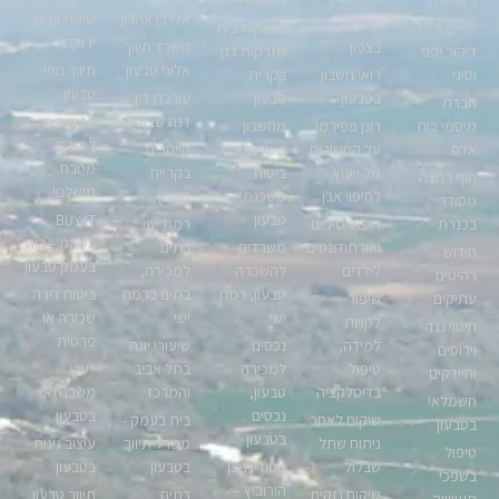
אלי בן אהרון
שיטת בניה
טכנולוגיות
קירוי בריכות
מזרקות בית
ירוקה
בצפון
משרד תיווך
דיקור יפני
מזרקות לגן
אלוני טבעון
תיווך נופי
וסיני
רואי חשבון
בקרית
טבעון
בטבעון
טבעון
עורכת דין
חברת
דנה שביט
10 טיפים
מיסמי כוח
רונן פפירמן
מחשבון
ליצירת
אדם
על החשיבות
משכנתא,
קייטרינג
מטבח
של ייעוץ
ביטוח
בקריית
חוף רחצה
מושלם!
לחיפוי אבן
משכנתא
טבעון
מסודר
טבעון
BUY-IT
בכנרת
רופאי שיניים
רמת ישי
בעמק – בית
ואורתודונטים
משרדים
בתים
חידוש
בעמק טבעון
לילדים
להשכרה
למכירה,
רהיטים
טבעון, רמת
בתים ברמת
ביטוח דירה
עתיקים
שיפור
ישי
ישי
שכורה או
לקויות
חיטוי נגד
פרטית
למידה,
נכסים
שיעורי יוגה
וירוסים
טיפול
למכירה
בתל אביב
ייעוץ
וחיידקים
בדיסלקציה
טבעון,
והמרכז
משכנתא
חשמלאי
נכסים
בטבעון
שיקום לאחר
בית בעמק -
בטבעון
בטבעון
ניתוח שתל
משרד תיווך
עיצוב גינות
טיפול
שבלול
סטודיו ניצן
בטבעון
בטבעון
בשפכי
הורוביץ –
שיקום נזקים
בתים
תיווך טבעון
תעשייה