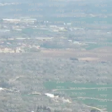
מזרקות בית
ירוקה
בצפון
משרד תיווך
דיקור יפני
מזרקות לגן
אלוני טבעון
תיווך נופי
וסיני
רואי חשבון
בקרית
טבעון
בטבעון
טבעון
עורכת דין
חברת
דנה שביט
10 טיפים
מיסמי כוח
רונן פפירמן
מחשבון
ליצירת
אדם
על החשיבות
משכנתא,
קייטרינג
מטבח
של ייעוץ
ביטוח
בקריית
חוף רחצה
מושלם!
לחיפוי אבן
משכנתא
טבעון
מסודר
טבעון
BUY-IT
בכנרת
רופאי שיניים
רמת ישי
בעמק – בית
ואורתודונטים
משרדים
בתים
חידוש
בעמק טבעון
לילדים
להשכרה
למכירה,
רהיטים
טבעון, רמת
בתים ברמת
ביטוח דירה
עתיקים
שיפור
ישי
ישי
שכורה או
לקויות
חיטוי נגד
פרטית
למידה,
נכסים
שיעורי יוגה
וירוסים
טיפול
למכירה
בתל אביב
ייעוץ
וחיידקים
בדיסלקציה
טבעון,
והמרכז
משכנתא
חשמלאי
נכסים
בטבעון
שיקום לאחר
בית בעמק -
בטבעון
בטבעון
ניתוח שתל
משרד תיווך
עיצוב גינות
טיפול
שבלול
סטודיו ניצן
בטבעון
בטבעון
בשפכי
הורוביץ –
שיקום נזקים
בתים
תיווך טבעון
תעשייה
עיצוב פנים
בצפון
למכירה באיי
– מתווכים