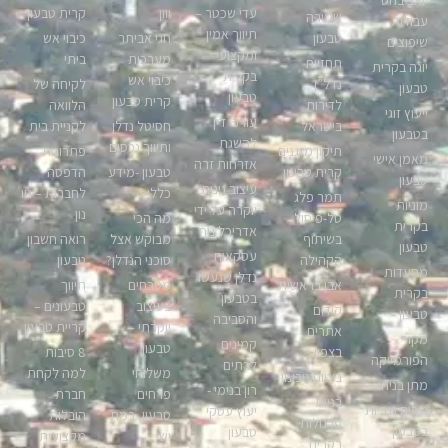
יואב בהט
עדי שכטר –
יוון
קרית טבעון
שמירה
עבודות
תיווך אמין
טבעון
חגי אביתר
כיבוי אש
שיפוצים
ומקצועי
מערכות
ביתי
תחזיות
יוגה בקרית
בקרית
כיבוי אש
נדל”ן
לקיחה של
טבעון
טבעון
קרית טבעון
לדירות
הלוואה
ייעוץ זוגי
עורכי דין
בישראל
חסיטל נדלן
לקניית בית
בטבעון
להשגת
ותיווך נכסים
תיקון מזגנים
פתרונות
מאמן אישי
אזרחות זרה
קרית טבעון
טבעון -מידע
הדפסה
טבעון
עיצוב גינות
כללי
לחברות – ניו
תמר פלג
מוניות
יוקרה על ידי
נון
טל-פיסול
מה הכי
בקרית
אדריכל נוף
בשיתוף
מבוקש אצל
רואה חשבון
טבעון
עסקאות
הקהילה
סוכני הנדלן?
טבעון
מסעדות
נדלן שנעשו
אבן בראשית
מטבחים
תיווך
בקרית
בטבעון
בעיצוב
טבעונים –
קידום
טבעון
והסביבה
יוקרתי –
קריית טבעון
אתרים
מקור
קמינים
טבעון
בצפון
8 סיבות
הפורמייקה
לבתים
משלוחי
למה לקחת
ביטוח טבעון
מתן בניהו
רון בנימי -
פרחים
חברת
בניית
נגרים נגריות
יעוץ עסקי
טבעון, רמת
הובלות
פרגולות
בטבעון
טבעון
ישי
מקצועית
בקרית