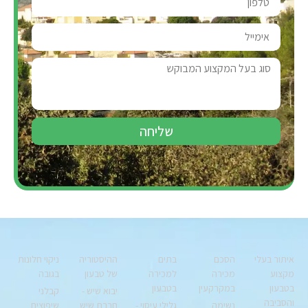
שליחה
איתור בעלי
הסכם
בתים
ההיסטוריה
ניקוי חלונות
מקצוע
מכירה
למכירה
של טבעון
בגובה
בטבעון
במקרקעין
בטבעון
יבוא שיש -
קבלני
והסביבה
נשימה
גלילי עיסוי -
חברת שיש
שיפוצים