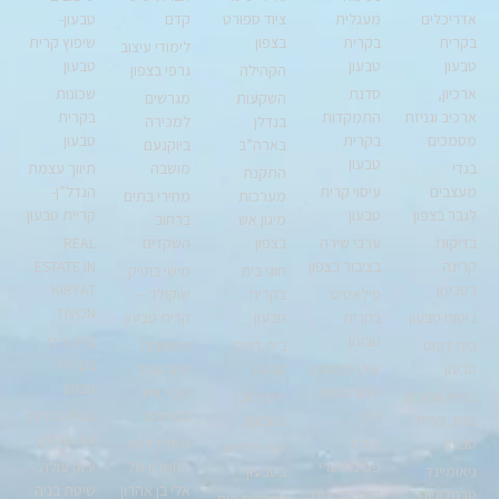
אדריכלים
מעגלית
ציוד ספורט
קדם
טבעון-
בקרית
בקרית
בצפון
שיפוץ קרית
לימודי עיצוב
טבעון
טבעון
טבעון
הקהילה
גרפי בצפון
ארכיון,
סדנת
שכונות
השקעות
מגרשים
ארכיב וגניזת
התמקדות
בקרית
בנדלן
למכירה
מסמכים
בקרית
טבעון
בארה”ב
ביוקנעם
טבעון
בגדי
מושבה
תיווך עצמת
התקנת
מעצבים
עיסוי קרית
הנדל”ן-
מערכות
מחירי בתים
לגבר בצפון
טבעון
קריית טבעון
מיגון אש
ברחוב
בדיקות
ערבי שירה
בצפון
השקדים
REAL
קרינה
בציבור בצפון
ESTATE IN
חוגי בית
מישי בוטיק
בטבעון
KIRYAT
פילאטיס
בקרית
שוקולד –
TIVON
ביטוח טבעון
בקרית
טבעון
קרית טבעון
טבעון
בדק בית
בית דפוס
בית דפוס
משאבות
בקרית
טבעון
אורן פלוטקין
טבעון
מים עבור
טבעון
יזמות פינוי
כיבוי אש
בניית אתרים
חיפוי אבן
בינוי
בבניינים
בניית גדרות
צפון, קרית
בטבעון
עץ -טבעון
טבעון
קורס
משרד רואי
יוגה לילדים
פסיכומטרי
החשבון של
ירוק עולה –
גיאומיינד
בטבעון
אלי בן אהרון
שיטת בניה
טכנולוגיות
קירוי בריכות