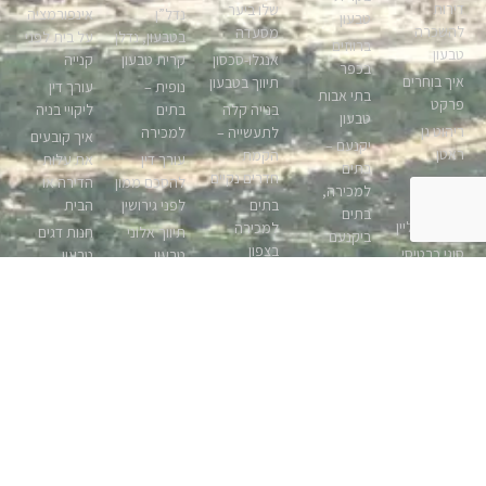
דירות
שלו ביער
נדל”ן
אינפורמציה
טבעון
להשכרה
מסעדה
בטבעון, נדלן
על בית לפני
ברווזים
טבעון
אנגלו-סכסון
קרית טבעון
קנייה
בכפר
איך בוחרים
תיווך בטבעון
נופית –
עורך דין
בתי אבות
פרקט
בנייה קלה
בתים
ליקויי בניה
טבעון
ריהוט גן
לתעשייה –
למכירה
איך קובעים
יקנעם –
ראטן
הקמת
עורך דין
את עלות
בתים
חדרים נקיים
עיצוב
להסכם ממון
הדירה או
למכירה,
כרטיסי
בתים
לפני גירושין
הבית
בתים
ביקור אונליין
למכירה
תיווך אלוני
חנות דגים
ביקנעם
בצפון
סוגי כרטיסי
טבעון
טבעון
שואב רובוטי
ביקור
ד”ר גורבונוס
נדלן בדולח
מוצרים
אמרו שלום
הצעה
מכשירי ניווט
– תיווך
לאימון כושר
ולא
לשותפות
וציוד קשר
בטבעון
בבית
להתראות
יזמות נכסים
ימי ליאכטות
לאבק
פיינטבול
ניקוי שטיחים
נדלניים
מגרשים
במתחם
וריפודים
שירותי
מה כולל
למכירה
חוויה בגלבוע
קרית טבעון
ארכיב וגניזה
ביטוח דירה?
טבעון,
למסמכים
בניית אתרים
אפרת אילן
מגרשים
קורס טיס
צפון, קרית
אומנות
אך נעצב
בטבעון
פרטי
טבעון
בהתאמה
בעצמינו